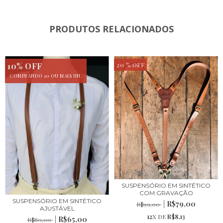
PRODUTOS RELACIONADOS
10% OFF
20
% OFF
COMPRANDO 10 OU MAIS UN.
SUSPENSÓRIO EM SINTÉTICO
COM GRAVAÇÃO
SUSPENSÓRIO EM SINTÉTICO
R$79,00
R$99,00
AJUSTÁVEL
12
X DE
R$8,13
R$65,00
R$80,00