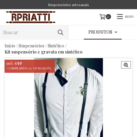
Suspensórios artesanais
MENU
0
PRODUTOS
Início
/
Suspensórios
/
Sintético
/
Kit suspensório e gravata em sintético
10% OFF
COMPRANDO 10 OU MAIS UN.