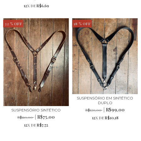
12
X DE
R$6,69
32
% OFF
18
% OFF
SUSPENSÓRIO EM SINTÉTICO
DUPLO
R$99,00
R$120,00
SUSPENSÓRIO SINTÉTICO
R$75,00
R$110,00
12
X DE
R$10,18
12
X DE
R$7,72