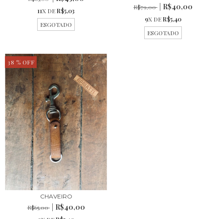
R$40,00
R$79,00
11
X DE
R$5,03
9
X DE
R$5,40
ESGOTADO
ESGOTADO
38
% OFF
CHAVEIRO
R$40,00
R$65,00