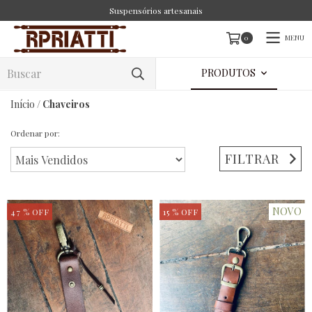
Suspensórios artesanais
MENU
0
PRODUTOS
Início
/
Chaveiros
Ordenar por:
FILTRAR
NOVO
47
% OFF
15
% OFF