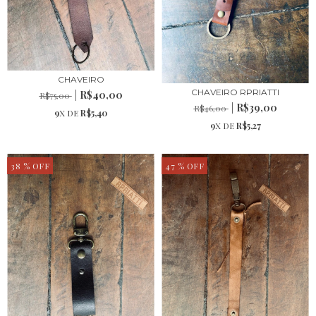
CHAVEIRO
CHAVEIRO RPRIATTI
R$40,00
R$75,00
R$39,00
R$46,00
9
X DE
R$5,40
9
X DE
R$5,27
38
% OFF
47
% OFF