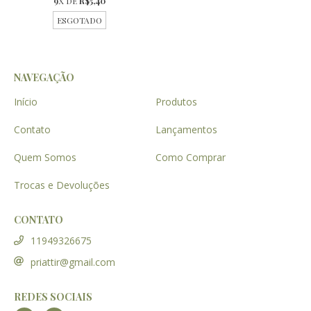
9
X DE
R$5,40
ESGOTADO
NAVEGAÇÃO
Início
Produtos
Contato
Lançamentos
Quem Somos
Como Comprar
Trocas e Devoluções
CONTATO
11949326675
priattir@gmail.com
REDES SOCIAIS